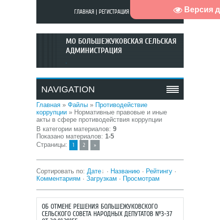
Версия 
ГЛАВНАЯ
|
РЕГИСТРАЦИЯ
|
ВХОД
МО БОЛЬШЕЖУКОВСКАЯ СЕЛЬСКАЯ
АДМИНИСТРАЦИЯ
.
NAVIGATION
Главная
»
Файлы
»
Противодействие
коррупции
» Нормативные правовые и иные
акты в сфере противодействия коррупции
В категории материалов
:
9
Показано материалов
:
1-5
Страницы
:
1
2
»
Сортировать по
:
Дате
·
Названию
·
Рейтингу
·
Комментариям
·
Загрузкам
·
Просмотрам
ОБ ОТМЕНЕ РЕШЕНИЯ БОЛЬШЕЖУКОВСКОГО
СЕЛЬСКОГО СОВЕТА НАРОДНЫХ ДЕПУТАТОВ №3-37