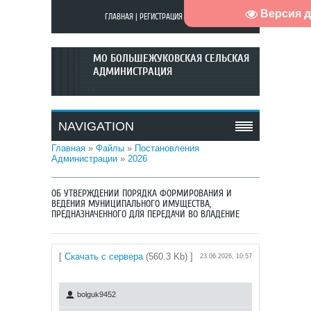
Версия 
ГЛАВНАЯ
|
РЕГИСТРАЦИЯ
|
ВХОД
МО БОЛЬШЕЖУКОВСКАЯ СЕЛЬСКАЯ
АДМИНИСТРАЦИЯ
.
NAVIGATION
Главная
»
Файлы
»
Постановления
Администрации
»
2026
ОБ УТВЕРЖДЕНИИ ПОРЯДКА ФОРМИРОВАНИЯ И
ВЕДЕНИЯ МУНИЦИПАЛЬНОГО ИМУЩЕСТВА,
ПРЕДНАЗНАЧЕННОГО ДЛЯ ПЕРЕДАЧИ ВО ВЛАДЕНИЕ
[
Скачать с сервера
(560.3 Kb) ]
23.06.2026, 10:57
bolguk9452