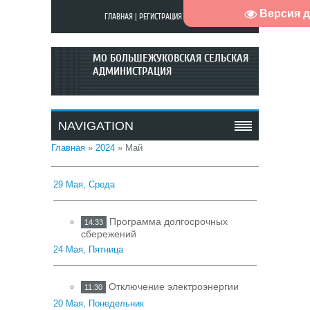
Версия 
ГЛАВНАЯ
|
РЕГИСТРАЦИЯ
|
ВХОД
МО БОЛЬШЕЖУКОВСКАЯ СЕЛЬСКАЯ
АДМИНИСТРАЦИЯ
.
NAVIGATION
Главная
»
2024
»
Май
29 Мая, Среда
Программа долгосрочных
14:33
сбережений
24 Мая, Пятница
Отключение электроэнергии
11:30
20 Мая, Понедельник