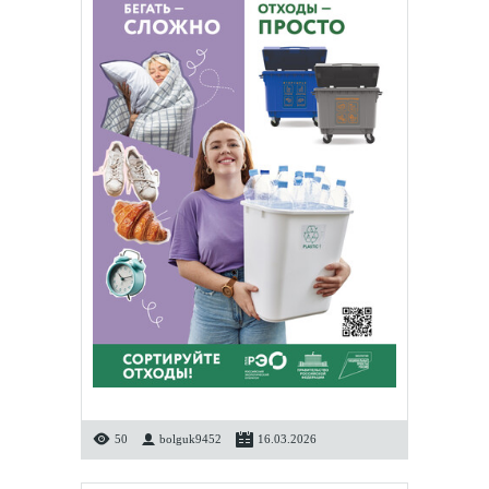
50
bolguk9452
16.03.2026