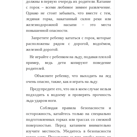
должны в первую очередь их родители. Катание
с горок – всеми любимое зимнее развлечение.
Однако не стоит забывать, что вместе с тем,
ледяная горка, накатанный склон реки или
железнодорожной насыпи – это места
повышенной опасности. ️
⁣️Запретите ребенку кататься с горок, которые
расположены рядом с дорогой, водоёмом,
железной дорогой.
️ Не играйте с ребенком на льду, подавая плохой
пример, ведь дети копируют поведение
родителей.
️ Объясните ребенку, что выходить на лед
очень опасно, также, как и играть на льду.
️ Предупредите его, что ни в коем случае нельзя
подходить к водоему и проверять прочность
льда ударом ноги.
Соблюдая правила безопасности и
осторожность, катайтесь только на специально
подготовленных горках или трассах со снежной
поверхностью. Перед катанием внимательно
изучите местность. Убедитесь в безопасности
горки сами. Проследите за тем, чтобы горку не