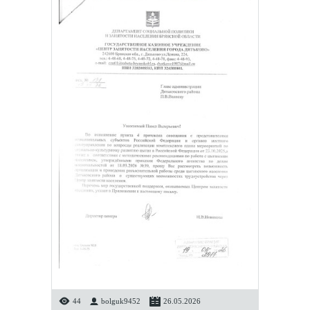
44
bolguk9452
26.05.2026