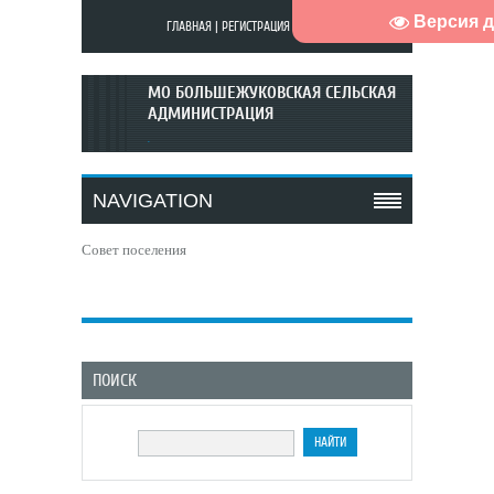
Версия 
ГЛАВНАЯ
|
РЕГИСТРАЦИЯ
|
ВХОД
МО БОЛЬШЕЖУКОВСКАЯ СЕЛЬСКАЯ
АДМИНИСТРАЦИЯ
.
NAVIGATION
Совет поселения
ПОИСК