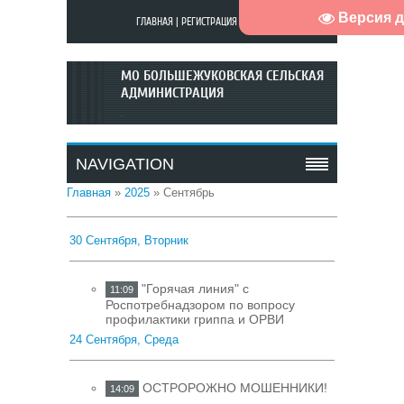
Версия 
ГЛАВНАЯ
|
РЕГИСТРАЦИЯ
|
ВХОД
МО БОЛЬШЕЖУКОВСКАЯ СЕЛЬСКАЯ
АДМИНИСТРАЦИЯ
.
NAVIGATION
Главная
»
2025
»
Сентябрь
30 Сентября, Вторник
"Горячая линия" с
11:09
Роспотребнадзором по вопросу
профилактики гриппа и ОРВИ
24 Сентября, Среда
ОСТРОРОЖНО МОШЕННИКИ!
14:09