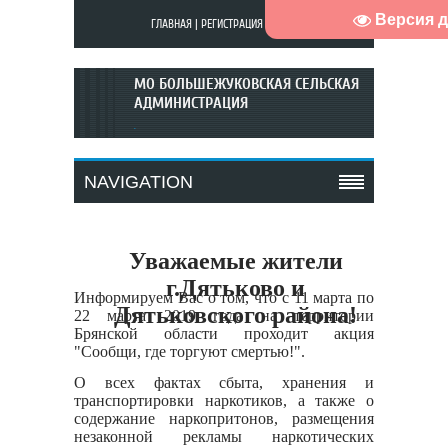
Версия 
ГЛАВНАЯ
|
РЕГИСТРАЦИЯ
|
ВХОД
МО БОЛЬШЕЖУКОВСКАЯ СЕЛЬСКАЯ
АДМИНИСТРАЦИЯ
.
NAVIGATION
Уважаемые
жители
г.Дятьково и
Информируем Вас о том, что с 11 марта по
Дятьковского района!
22 марта 2019 года на территории
Брянской области проходит акция
"Сообщи, где торгуют смертью!".
О всех фактах сбыта, хранения и
транспортировки наркотиков, а также о
содержание наркопритонов, размещения
незаконной рекламы наркотических